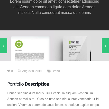
Lorem ipsum dolor sit amet, consectetuer adipiscing
elit. Aenean commodo ligula eget dolor. Aenean
massa. Nulla consequat massa quis enim.
0
August 8, 2016
Brand
Portfolio
Description
Donec sed tincidunt lacus. Duis vehicula aliquam vestibulum.
Aenean at mollis mi. Cras ac urna sed nisi auctor venenatis ut id
sapien. Vivamus commodo lacus lorem, a tristique sapien tempus