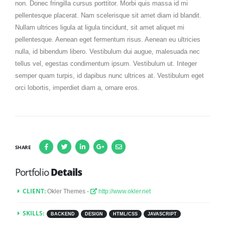
non. Donec fringilla cursus porttitor. Morbi quis massa id mi
pellentesque placerat. Nam scelerisque sit amet diam id blandit.
Nullam ultrices ligula at ligula tincidunt, sit amet aliquet mi
pellentesque. Aenean eget fermentum risus. Aenean eu ultricies
nulla, id bibendum libero. Vestibulum dui augue, malesuada nec
tellus vel, egestas condimentum ipsum. Vestibulum ut. Integer
semper quam turpis, id dapibus nunc ultrices at. Vestibulum eget
orci lobortis, imperdiet diam a, ornare eros.
SHARE
Portfolio
Details
CLIENT:
Okler Themes -
http://www.okler.net
SKILLS:
BACKEND
DESIGN
HTML/CSS
JAVASCRIPT